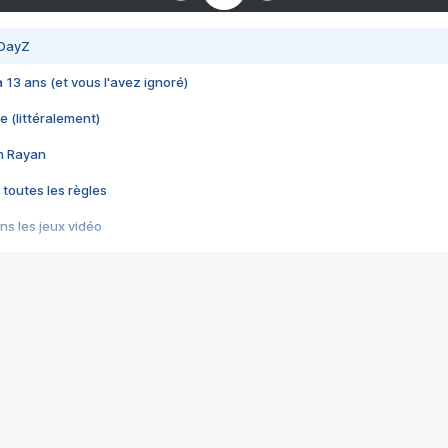
 DayZ
 a 13 ans (et vous l'avez ignoré)
e (littéralement)
im Rayan
 toutes les règles
s les jeux vidéo
us choquant de Rockstar ? - Le scandale BULLY
e plus moche de Steam
du RÊVE tourne au CAUCHEMAR
pendant 8 heures
it… à tort
umiliés par un jeu vidéo